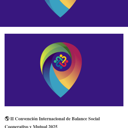
🌎
II Convención Internacional de Balance Social
Cooperativo y Mutual 2025