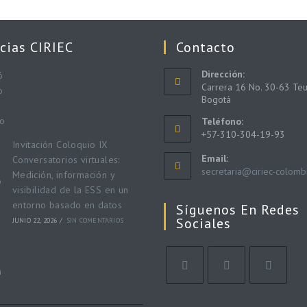
cias CIRIEC
Contacto
Dirección:
Carrera 16 No. 30-63 Teu
Bogotá
Teléfono:
+57-310-304-19-93
Invitación Coloquio IX
Email:
Conversatorios virtuales:
secretaria@ciriec-colomb
Medición, información y
visibilidad de la ESS en un
entorno basado en datos
Síguenos En Redes
Sociales
JUNIO 22, 2026
/
SIN COMENTARIOS