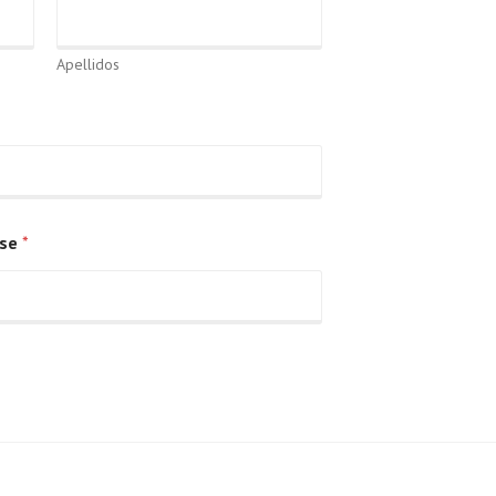
Apellidos
rse
*